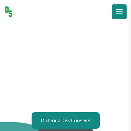
BIENVENUE ! DÉVELOPPEZ VOTRE ENTREPRISE
DÈS AUJOURD'HUI !
Grande opportunité
Pour votre entreprise
Croissance