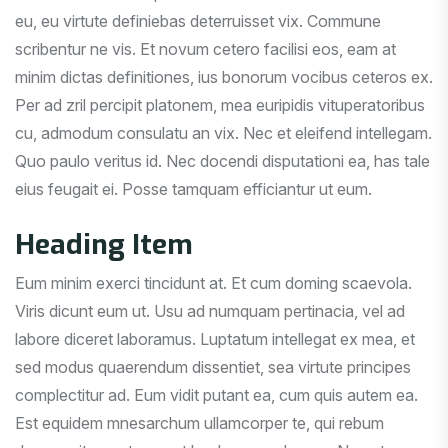
eu, eu virtute definiebas deterruisset vix. Commune
scribentur ne vis. Et novum cetero facilisi eos, eam at
minim dictas definitiones, ius bonorum vocibus ceteros ex.
Per ad zril percipit platonem, mea euripidis vituperatoribus
cu, admodum consulatu an vix. Nec et eleifend intellegam.
Quo paulo veritus id. Nec docendi disputationi ea, has tale
eius feugait ei. Posse tamquam efficiantur ut eum.
Heading Item
Eum minim exerci tincidunt at. Et cum doming scaevola.
Viris dicunt eum ut. Usu ad numquam pertinacia, vel ad
labore diceret laboramus. Luptatum intellegat ex mea, et
sed modus quaerendum dissentiet, sea virtute principes
complectitur ad. Eum vidit putant ea, cum quis autem ea.
Est equidem mnesarchum ullamcorper te, qui rebum