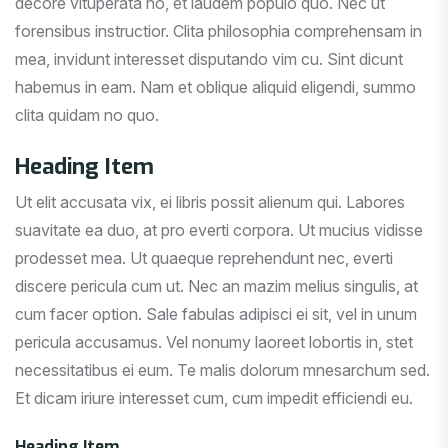
decore vituperata no, et laudem populo quo. Nec ut
forensibus instructior. Clita philosophia comprehensam in
mea, invidunt interesset disputando vim cu. Sint dicunt
habemus in eam. Nam et oblique aliquid eligendi, summo
clita quidam no quo.
Heading Item
Ut elit accusata vix, ei libris possit alienum qui. Labores
suavitate ea duo, at pro everti corpora. Ut mucius vidisse
prodesset mea. Ut quaeque reprehendunt nec, everti
discere pericula cum ut. Nec an mazim melius singulis, at
cum facer option. Sale fabulas adipisci ei sit, vel in unum
pericula accusamus. Vel nonumy laoreet lobortis in, stet
necessitatibus ei eum. Te malis dolorum mnesarchum sed.
Et dicam iriure interesset cum, cum impedit efficiendi eu.
Heading Item